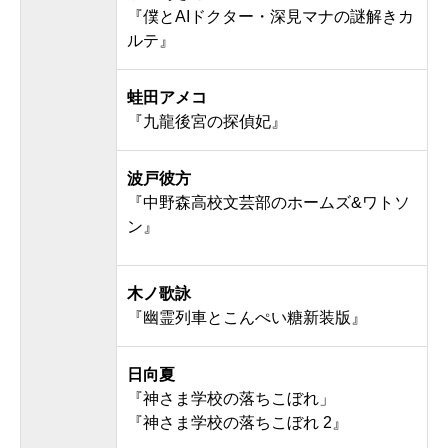
『僕とAIドクター・深見マナの謎解きカ
ルテ』
蛙田アメコ
『九龍後宮の探偵妃』
波戸彼方
『中野森高校文芸部のホームズ&ワトソ
ン』
木ノ歌詠
『幽霊列車とこんぺい糖新装版』
日向夏
『神さま学校の落ちこぼれ」
『神さま学校の落ちこぼれ 2』