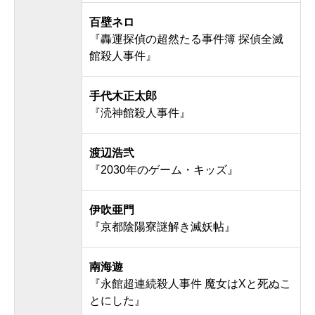
百壁ネロ
『轟運探偵の超然たる事件簿 探偵全滅
館殺人事件』
手代木正太郎
『涜神館殺人事件』
渡辺浩弐
『2030年のゲーム・キッズ』
伊吹亜門
『京都陰陽寮謎解き滅妖帖』
南海遊
『永館超連続殺人事件 魔女はXと死ぬこ
とにした』