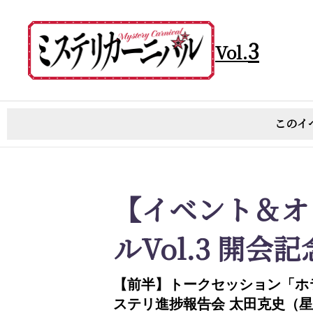
3
Vol.
このイ
【イベント＆オ
ルVol.3 開
【前半】トークセッション「ホ
ステリ進捗報告会 太田克史（